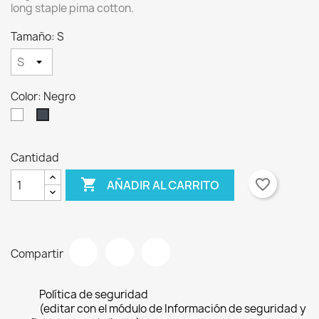
long staple pima cotton.
Tamaño: S
Color: Negro
Blanco
Negro
Cantidad
×
×
Crear lista de deseos

favorite_border
AÑADIR AL CARRITO
Iniciar sesión
×
Nombre de la lista de deseos
Debe iniciar sesión para guardar productos en su
Añadir a la lista de deseos
lista de deseos.
Compartir
Crear nueva lista
add_circle_outline
Cancelar
Iniciar sesión
Política de seguridad
Cancelar
Crear lista de deseos
(editar con el módulo de Información de seguridad y